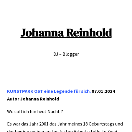
Direkt
zum
Inhalt
wechseln
Johanna Reinhold
DJ – Blogger
KUNSTPARK OST eine Legende für sich.
07.01.2024
Autor Johanna Reinhold
Wo soll ich hin heut Nacht ?
Es war das Jahr 2001 das Jahr meines 18 Geburtstags und
der beginn meiner ersten festen Arbeitsstelle. In Zwei